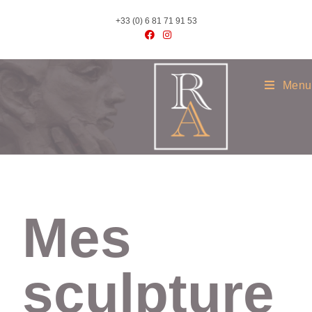
+33 (0) 6 81 71 91 53
Menu
Mes
sculpture